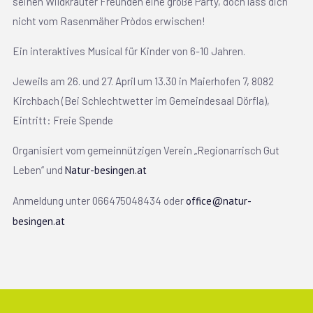
seinen Wildkräuter Freunden eine große Party, doch lass dich
nicht vom Rasenmäher Pròdos erwischen!
Ein interaktives Musical für Kinder von 6-10 Jahren.
Jeweils am 26. und 27. April um 13.30 in Maierhofen 7, 8082
Kirchbach (Bei Schlechtwetter im Gemeindesaal Dörfla),
Eintritt: Freie Spende
Organisiert vom gemeinnützigen Verein „Regionarrisch Gut
Leben“ und
Natur-besingen.at
Anmeldung unter 066475048434 oder
office@natur-
besingen.at