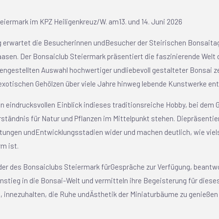
eiermark im KPZ Heiligenkreuz/W. am13. und 14. Juni 2026
g erwartet die Besucherinnen undBesucher der Steirischen Bonsaitag
sen. Der Bonsaiclub Steiermark präsentiert die faszinierende Welt 
ngestellten Auswahl hochwertiger undliebevoll gestalteter Bonsai ze
xotischen Gehölzen über viele Jahre hinweg lebende Kunstwerke en
en eindrucksvollen Einblick indieses traditionsreiche Hobby, bei dem
ständnis für Natur und Pflanzen im Mittelpunkt stehen. Diepräsentie
htungen undEntwicklungsstadien wider und machen deutlich, wie viel
m ist.
eder des Bonsaiclubs Steiermark fürGespräche zur Verfügung, beant
nstieg in die Bonsai-Welt und vermitteln ihre Begeisterung für dies
n, innezuhalten, die Ruhe undÄsthetik der Miniaturbäume zu genießen 