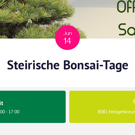
Jun
14
Steirische Bonsai-Tage
it
:00 - 17:00
8081 Heiligenkreu