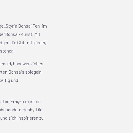
e „Styria Bonsai Ten“ im
derBonsai-Kunst. Mit
igen die Clubmitglieder,
tstehen.
 Geduld, handwerkliches
rten Bonsais spiegeln
seitig und
worten Fragen rund um
esbesondere Hobby. Die
und sich inspirieren zu